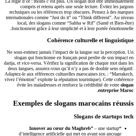
La règle d’or : moins c’est plus. Un slogan doit être immédiatement
compris et retenu après une seule lecture. Évitez les jargons
techniques ou les références trop obscures. Pensez à des marques
internationales comme “Just do it” ou “Think different”. Au niveau
local, des slogans comme “Sahha w Rif” (Santé et Bien‑être)
fonctionnent grâce à leur simplicité et à leur portée émotionnelle.
Cohérence culturelle et linguistique
Ne sous‑estimez jamais l’impact de la langue sur la perception. Un
slogan qui fonctionne en français peut perdre de son impact en
darija, et vice‑versa. Vérifiez la signification de chaque mot dans les
deux langues, assurez‑vous qu’il n’y a pas de double sens négatif.
Adaptez‑le aux références culturelles marocaines (ex. : “Marrakech,
vivez l’émotion” exploite la réputation touristique). Cette cohérence
évite les maladresses et renforce la crédibilité de votre
slogan
.
entreprise Maroc
Exemples de slogans marocains réussis
Slogans de startups tech
– une startup
“Innover au cœur du Maghreb”
d’intelligence artificielle qui met en avant son ancrage