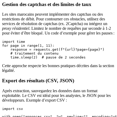
Gestion des captchas et des limites de taux
Les sites marocains peuvent implémenter des captchas ou des
restrictions de débit. Pour contourner ces obstacles, utilisez des
services de résolution de captchas (ex. 2Captcha) ou intégrez un
proxy résidentiel
. Limitez le nombre de requêtes par seconde à 1‑2
pour éviter d’être bloqué. Un code d’exemple pour gérer les pauses :
import time

for page in range(1, 11):

    response = requests.get(f"{url}?page={page}")

    # traitement du contenu

Cette approche respecte les bonnes pratiques décrites dans la section
légalité.
Export des résultats (CSV, JSON)
Après extraction, sauvegardez les données dans un format
exploitable. Le CSV est idéal pour les analystes, le JSON pour les
développeurs. Exemple d’export CSV :
import csv

with open("annonces.csv", "w", newline="", encoding="ut