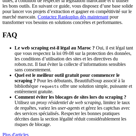
utiles, à condition de respecter la législation marocaine et d’utiliser
les bons outils. En suivant ce guide, vous disposez d’une base solide
pour lancer vos projets d’extraction et gagner en compétitivité sur le
marché marocain.
Contactez Rankuplus dès maintenant
pour
transformer vos besoins en solutions concrètes et performantes.
FAQ
Le web scraping est‑il légal au Maroc ?
Oui, il est légal tant
que vous respectez la loi 09‑08 sur la protection des données,
les conditions d’utilisation des sites et les directives du
robots.txt. Il faut éviter la collecte d’informations sensibles
sans consentement.
Quel est le meilleur outil gratuit pour commencer le
scraping ?
Pour les débutants, BeautifulSoup associé à la
bibliothèque
offre une solution simple, puissante et
requests
entièrement gratuite.
Comment éviter les blocages de sites lors du scraping ?
Utilisez un
proxy résidentiel de web scraping
, limitez le taux
de requêtes, variez les
user‑agents
et gérez les captchas avec
des services spécialisés. Respecter les bonnes pratiques
décrites dans la section légalité réduit considérablement les
risques de blocage.
Plus d'articles