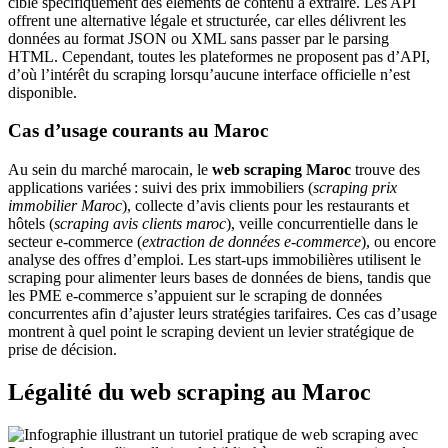
cible spécifiquement des éléments de contenu à extraire. Les API
offrent une alternative légale et structurée, car elles délivrent les
données au format JSON ou XML sans passer par le parsing
HTML. Cependant, toutes les plateformes ne proposent pas d’API,
d’où l’intérêt du scraping lorsqu’aucune interface officielle n’est
disponible.
Cas d’usage courants au Maroc
Au sein du marché marocain, le
web scraping Maroc
trouve des
applications variées : suivi des prix immobiliers (
scraping prix
immobilier Maroc
), collecte d’avis clients pour les restaurants et
hôtels (
scraping avis clients maroc
), veille concurrentielle dans le
secteur e‑commerce (
extraction de données e‑commerce
), ou encore
analyse des offres d’emploi. Les start‑ups immobilières utilisent le
scraping pour alimenter leurs bases de données de biens, tandis que
les PME e‑commerce s’appuient sur le scraping de données
concurrentes afin d’ajuster leurs stratégies tarifaires. Ces cas d’usage
montrent à quel point le scraping devient un levier stratégique de
prise de décision.
Légalité du web scraping au Maroc