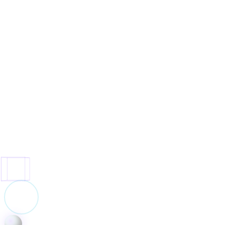
SkyTravel
MediCare+