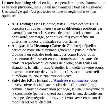
Le
merchandising
visuel
en ligne est peut-être moins charmant que
sa version physique, mais il a un net avantage : tout est
mesurable
.
Une stratégie qui n’est pas testée est une stratégie qui n’est pas
optimisée.
A/B Testing :
Dans le doute, testez ! Faites des tests A/B
concrêts sur vos bannières (essayez différentes positions par
exemple), sur vos classements de produits (classement par
popularité, par marge, par nouveautés) voire même sur
différentes photos principales sur vos fiches.
Analyse de la Heatmap (Carte de Chaleur) :
Quelles
parties de votre site marchand génèrent le plus d’intérêts ?
Quoiqu’il en soit, des tools analytics como Hotjar vous
permettront de le savoir en vous fournissant des cartes de
chaleurs représentant les zones de clique, postes vues ou
abandons. En allant jusqu’à étudier la molette de votre souris,
il seront en mesure de vous indiquer l’espace ou votre œil
numérique touche la “hauteur des yeux”.
Suivi des KPI :
En tant qu’
Analyste e-commerce
, vous
devrez suivre des indicateurs clés de performance (eng.)
comme le taux de conversion par page, la valeur moyenne de
la commande (panier moyen) ou encore le taux de sortie sur
les pages de catégorie pour savoir si vous avez eu raison de
modifier tel ou tel élément.