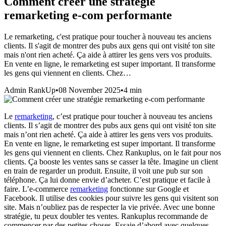
Comment créer une stratégie
remarketing e-com performante
Le remarketing, c'est pratique pour toucher à nouveau tes anciens
clients. Il s'agit de montrer des pubs aux gens qui ont visité ton site
mais n'ont rien acheté. Ça aide à attirer les gens vers vos produits.
En vente en ligne, le remarketing est super important. Il transforme
les gens qui viennent en clients. Chez…
Admin RankUp
•
08 November 2025
•
4
min
Le
remarketing
, c’est pratique pour toucher à nouveau tes anciens
clients. Il s’agit de montrer des pubs aux gens qui ont visité ton site
mais n’ont rien acheté. Ça aide à attirer les gens vers vos produits.
En vente en ligne, le remarketing est super important. Il transforme
les gens qui viennent en clients. Chez Rankuplus, on le fait pour nos
clients. Ça booste les ventes sans se casser la tête. Imagine un client
en train de regarder un produit. Ensuite, il voit une pub sur son
téléphone. Ça lui donne envie d’acheter. C’est pratique et facile à
faire. L’e-commerce
remarketing
fonctionne sur Google et
Facebook. Il utilise des cookies pour suivre les gens qui visitent son
site. Mais n’oubliez pas de respecter la vie privée. Avec une bonne
stratégie, tu peux doubler tes ventes. Rankuplus recommande de
commencer par des petites choses. Essaie d’abord avec quelques